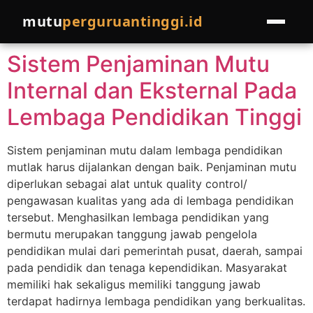
Day:
April 12, 2022
mutu
perguruantinggi.id
Sistem Penjaminan Mutu
HOME
Internal dan Eksternal Pada
LAYANAN
Lembaga Pendidikan Tinggi
Pelatihan
EVENTS
Sistem penjaminan mutu dalam lembaga pendidikan
Pendampingan
mutlak harus dijalankan dengan baik. Penjaminan mutu
PROGRAM LAINNYA
diperlukan sebagai alat untuk quality control/
Join Pakar
pengawasan kualitas yang ada di lembaga pendidikan
COMPRO
tersebut. Menghasilkan lembaga pendidikan yang
Referral Program
bermutu merupakan tanggung jawab pengelola
BLOG
pendidikan mulai dari pemerintah pusat, daerah, sampai
Cek Kondisi Institusi
pada pendidik dan tenaga kependidikan. Masyarakat
memiliki hak sekaligus memiliki tanggung jawab
terdapat hadirnya lembaga pendidikan yang berkualitas.