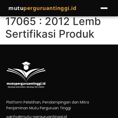
Awareness ISO/IEC
mutu
perguruantinggi.id
17065 : 2012 Lemb
HOME
Sertifikasi Produk
LAYANAN
Pelatihan
EVENTS
Pendampingan
PROGRAM LAINNYA
Join Pakar
COMPRO
Referral Program
BLOG
Cek Kondisi Institusi
Platform Pelatihan, Pendampingan dan Mitra
Penjaminan Mutu Perguruan Tinggi
info@mutu-perguruantinggi.id