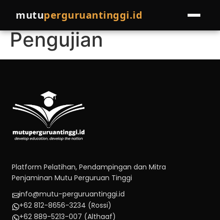
Jaminan Mutu
mutu
perguruantinggi.id
Pengujian
HOME
LAYANAN
Pelatihan
EVENTS
Pendampingan
PROGRAM LAINNYA
Join Pakar
COMPRO
Referral Program
BLOG
Platform Pelatihan, Pendampingan dan Mitra
Penjaminan Mutu Perguruan Tinggi
Cek Kondisi Institusi
info@mutu-perguruantinggi.id
+62 812-8656-3234 (Rossi)
+62 889-5213-007 (Althaaf)