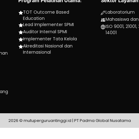
Program Pelatihan Utama:
Sektor Layanan
TOT Outcome Based
Laboratorium
Education
Mahasiswa dan
Lead Implementer SPMI
ISO 9001, 21001,
Auditor Internal SPMI
14001
Implementer Tata Kelola
Akreditasi Nasional dan
Internasional
inan
uang
2026 © mutuperguruantinggi.id | PT Padma Global Nusatama