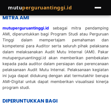
mutu
perguruantinggi.id
MITRA AMI
HOME
mutuperguruantinggi.id
sebagai mitra pendamping
AMI, diperuntukkan bagi Program Studi atau Perguruan
LAYANAN
Tinggi dalam mempertajam pemahaman dan
kompetensi para Auditor serta seluruh pihak pelaksana
Pelatihan
EVENTS
dalam melaksanakan Audit Mutu Internal (AMI). Pakar
Pendampingan
mutuperguruantinggi.id akan memberikan pembekalan
PROGRAM LAINNYA
kepada pada auditor dalam persiapan dan perencanaan
pelaksanaan Audit Mutu Internal. Pelaksanaan kegiatan
Join Pakar
COMPRO
ini juga dapat didukung dengan alat termutakhir berupa
AMI-Digital untuk dapat memberikan visualisasi kinerja
Referral Program
BLOG
program studi.
Cek Kondisi Institusi
DIPERUNTUKKAN BAGI