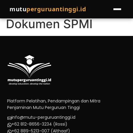
Penyusunan
mutu
perguruantinggi.id
Dokumen SPMI
HOME
LAYANAN
Pelatihan
EVENTS
Pendampingan
PROGRAM LAINNYA
Join Pakar
COMPRO
Referral Program
BLOG
Platform Pelatihan, Pendampingan dan Mitra
Penjaminan Mutu Perguruan Tinggi
Cek Kondisi Institusi
info@mutu-perguruantinggi.id
+62 812-8656-3234 (Rossi)
+62 889-5213-007 (Althaaf)