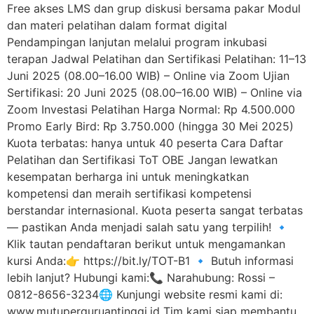
Free akses LMS dan grup diskusi bersama pakar Modul
dan materi pelatihan dalam format digital
Pendampingan lanjutan melalui program inkubasi
terapan Jadwal Pelatihan dan Sertifikasi Pelatihan: 11–13
Juni 2025 (08.00–16.00 WIB) – Online via Zoom Ujian
Sertifikasi: 20 Juni 2025 (08.00–16.00 WIB) – Online via
Zoom Investasi Pelatihan Harga Normal: Rp 4.500.000
Promo Early Bird: Rp 3.750.000 (hingga 30 Mei 2025)
Kuota terbatas: hanya untuk 40 peserta Cara Daftar
Pelatihan dan Sertifikasi ToT OBE Jangan lewatkan
kesempatan berharga ini untuk meningkatkan
kompetensi dan meraih sertifikasi kompetensi
berstandar internasional. Kuota peserta sangat terbatas
— pastikan Anda menjadi salah satu yang terpilih! 🔹
Klik tautan pendaftaran berikut untuk mengamankan
kursi Anda:👉 https://bit.ly/TOT-B1 🔹 Butuh informasi
lebih lanjut? Hubungi kami:📞 Narahubung: Rossi –
0812-8656-3234🌐 Kunjungi website resmi kami di:
www.mutuperguruantinggi.id Tim kami siap membantu