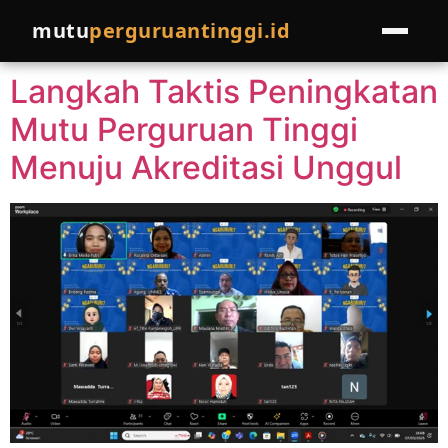
Tag:
mitra akreditasi
mutu
perguruantinggi.id
Langkah Taktis Peningkatan
HOME
Mutu Perguruan Tinggi
LAYANAN
Menuju Akreditasi Unggul
Pelatihan
EVENTS
Pendampingan
PROGRAM LAINNYA
Join Pakar
COMPRO
Referral Program
BLOG
Cek Kondisi Institusi