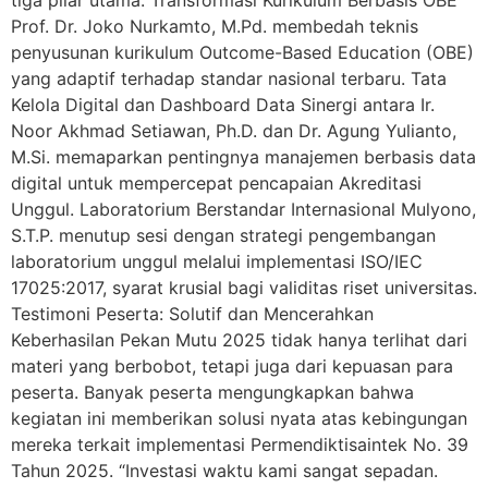
tiga pilar utama: Transformasi Kurikulum Berbasis OBE
Prof. Dr. Joko Nurkamto, M.Pd. membedah teknis
penyusunan kurikulum Outcome-Based Education (OBE)
yang adaptif terhadap standar nasional terbaru. Tata
Kelola Digital dan Dashboard Data Sinergi antara Ir.
Noor Akhmad Setiawan, Ph.D. dan Dr. Agung Yulianto,
M.Si. memaparkan pentingnya manajemen berbasis data
digital untuk mempercepat pencapaian Akreditasi
Unggul. Laboratorium Berstandar Internasional Mulyono,
S.T.P. menutup sesi dengan strategi pengembangan
laboratorium unggul melalui implementasi ISO/IEC
17025:2017, syarat krusial bagi validitas riset universitas.
Testimoni Peserta: Solutif dan Mencerahkan
Keberhasilan Pekan Mutu 2025 tidak hanya terlihat dari
materi yang berbobot, tetapi juga dari kepuasan para
peserta. Banyak peserta mengungkapkan bahwa
kegiatan ini memberikan solusi nyata atas kebingungan
mereka terkait implementasi Permendiktisaintek No. 39
Tahun 2025. “Investasi waktu kami sangat sepadan.