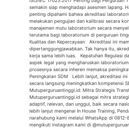
ISO/IEC 17025:2017 Penting bagi Perguruan Ti
semakin siap menghadapi asesmen lapang. Ha
penting dipahami bahwa akreditasi laborator
melakukan pengujian dan kalibrasi secara kon
manajemen mutu laboratorium secara menyelur
terutama bagi laboratorium di perguruan ting
Kualitas dan Kepercayaan Akreditasi ini mamp
dipertanggungjawabkan. Tak hanya itu, akred
kerja sama lebih luas. Kepatuhan Regulasi da
aspek legal yang mengharuskan laboratorium 
prosesnya secara inheren memaksa peningkat
Peningkatan SDM Lebih lanjut, akreditasi ini 
secara langsung meningkatkan kompetensi SD
Mutuperguruantinggi.id: Mitra Strategis Tra
Mutuperguruantinggi.id sebagai mitra strateg
adaptif, relevan, dan unggul, baik secara nas
lebih lanjut mengenai In House Training, Pend
narahubung kami melalui WhatsApp di 0812-
mengikuti instagram kami di @mutuperguruanti