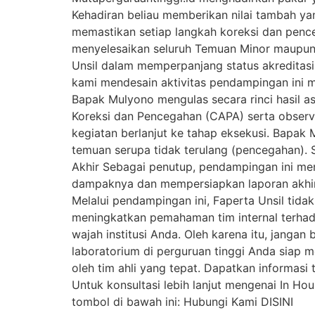
Kehadiran beliau memberikan nilai tambah yan
memastikan setiap langkah koreksi dan penceg
menyelesaikan seluruh Temuan Minor maupun 
Unsil dalam memperpanjang status akreditas
kami mendesain aktivitas pendampingan ini m
Bapak Mulyono mengulas secara rinci hasil 
Koreksi dan Pencegahan (CAPA) serta observa
kegiatan berlanjut ke tahap eksekusi. Bapa
temuan serupa tidak terulang (pencegahan). S
Akhir Sebagai penutup, pendampingan ini mem
dampaknya dan mempersiapkan laporan akhir
Melalui pendampingan ini, Faperta Unsil tidak
meningkatkan pemahaman tim internal terhada
wajah institusi Anda. Oleh karena itu, jang
laboratorium di perguruan tinggi Anda sia
oleh tim ahli yang tepat. Dapatkan informas
Untuk konsultasi lebih lanjut mengenai In Ho
tombol di bawah ini: Hubungi Kami DISINI