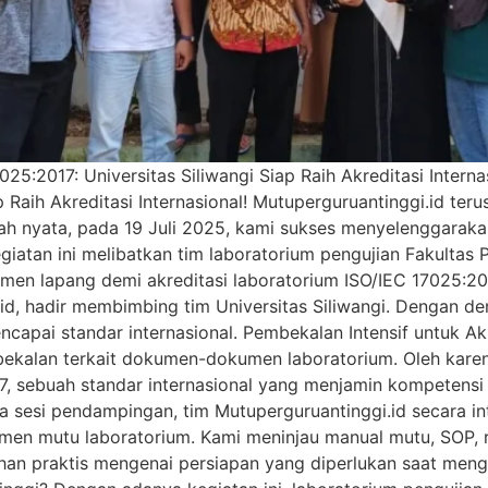
25:2017: Universitas Siliwangi Siap Raih Akreditasi Interna
ap Raih Akreditasi Internasional! Mutuperguruantinggi.id t
ngkah nyata, pada 19 Juli 2025, kami sukses menyelenggar
Kegiatan ini melibatkan tim laboratorium pengujian Fakultas 
n lapang demi akreditasi laboratorium ISO/IEC 17025:2017.
.id, hadir membimbing tim Universitas Siliwangi. Dengan d
ncapai standar internasional. Pembekalan Intensif untuk 
ekalan terkait dokumen-dokumen laboratorium. Oleh karena 
, sebuah standar internasional yang menjamin kompetensi l
a sesi pendampingan, tim Mutuperguruantinggi.id secara 
umen mutu laboratorium. Kami meninjau manual mutu, SOP
arahan praktis mengenai persiapan yang diperlukan saat me