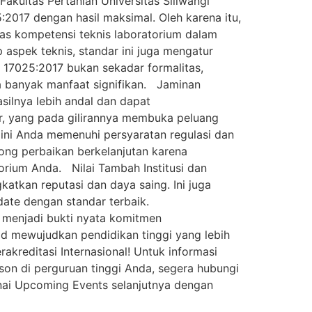
akultas Pertanian Universitas Siliwangi
017 dengan hasil maksimal. Oleh karena itu,
as kompetensi teknis laboratorium dalam
 aspek teknis, standar ini juga mengatur
 17025:2017 bukan sekadar formalitas,
wa banyak manfaat signifikan. Jaminan
asilnya lebih andal dan dapat
er, yang pada gilirannya membuka peluang
 ini Anda memenuhi persyaratan regulasi dan
ong perbaikan berkelanjutan karena
rium Anda. Nilai Tambah Institusi dan
gkatkan reputasi dan daya saing. Ini juga
ate dengan standar terbaik.
i menjadi bukti nyata komitmen
ad mewujudkan pendidikan tinggi yang lebih
akreditasi Internasional! Untuk informasi
rson di perguruan tinggi Anda, segera hubungi
ai Upcoming Events selanjutnya dengan