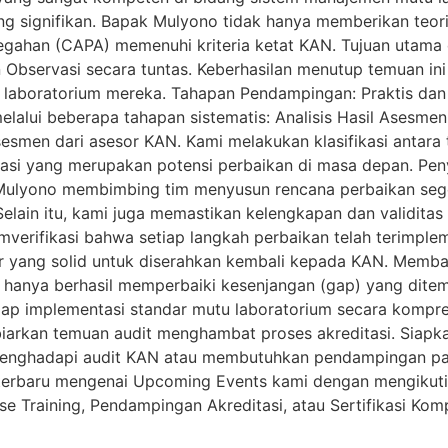
g signifikan. Bapak Mulyono tidak hanya memberikan teori,
ahan (CAPA) memenuhi kriteria ketat KAN. Tujuan utama dar
Observasi secara tuntas. Keberhasilan menutup temuan ini
i laboratorium mereka. Tahapan Pendampingan: Praktis dan
elalui beberapa tahapan sistematis: Analisis Hasil Asesme
asesmen dari asesor KAN. Kami melakukan klasifikasi anta
si yang merupakan potensi perbaikan di masa depan. Penyu
k Mulyono membimbing tim menyusun rencana perbaikan seg
elain itu, kami juga memastikan kelengkapan dan validitas 
verifikasi bahwa setiap langkah perbaikan telah terimple
 yang solid untuk diserahkan kembali kepada KAN. Memba
 hanya berhasil memperbaiki kesenjangan (gap) yang ditemuk
p implementasi standar mutu laboratorium secara komprehe
an biarkan temuan audit menghambat proses akreditasi. Sia
p menghadapi audit KAN atau membutuhkan pendampingan p
i terbaru mengenai Upcoming Events kami dengan mengikuti
use Training, Pendampingan Akreditasi, atau Sertifikasi Kom