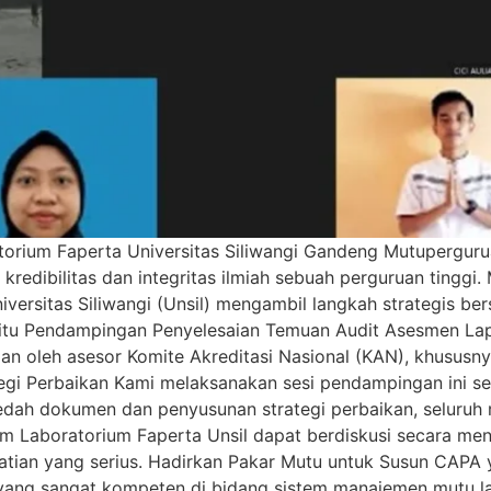
rium Faperta Universitas Siliwangi Gandeng Mutuperguruan
edibilitas dan integritas ilmiah sebuah perguruan tinggi. 
versitas Siliwangi (Unsil) mengambil langkah strategis ber
aitu Pendampingan Penyelesaian Temuan Audit Asesmen Lapa
gan oleh asesor Komite Akreditasi Nasional (KAN), khususn
gi Perbaikan Kami melaksanakan sesi pendampingan ini sec
edah dokumen dan penyusunan strategi perbaikan, seluruh 
f. Tim Laboratorium Faperta Unsil dapat berdiskusi secara 
atian yang serius. Hadirkan Pakar Mutu untuk Susun CAPA y
yang sangat kompeten di bidang sistem manajemen mutu lab