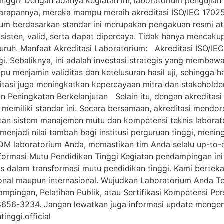
nggi? Dengan adanya kegiatan ini, laboratorium pengujian F
rapannya, mereka mampu meraih akreditasi ISO/IEC 17025:2
ium berdasarkan standar ini merupakan pengakuan resmi at
sisten, valid, serta dapat dipercaya. Tidak hanya mencakup
uh. Manfaat Akreditasi Laboratorium: Akreditasi ISO/IEC
gi. Sebaliknya, ini adalah investasi strategis yang memba
u menjamin validitas dan ketelusuran hasil uji, sehingga h
itasi juga meningkatkan kepercayaan mitra dan stakehold
n Peningkatan Berkelanjutan Selain itu, dengan akreditasi
memiliki standar ini. Secara bersamaan, akreditasi mendor
an sistem manajemen mutu dan kompetensi teknis laborato
menjadi nilai tambah bagi institusi perguruan tinggi, menin
M laboratorium Anda, memastikan tim Anda selalu up-to-d
nsformasi Mutu Pendidikan Tinggi Kegiatan pendampingan in
is dalam transformasi mutu pendidikan tinggi. Kami bertek
ional maupun internasional. Wujudkan Laboratorium Anda Ter
ampingan, Pelatihan Publik, atau Sertifikasi Kompetensi Pe
8656-3234. Jangan lewatkan juga informasi update mengen
nggi.official