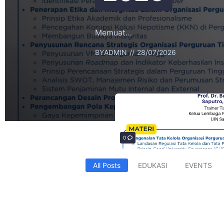
Memuat…
BY
ADMIN
28/07/2026
0
All Posts
EDUKASI
EVENTS