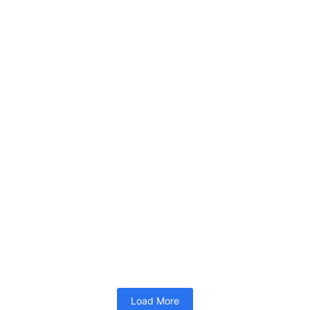
Pelatihan 40JP-Lead Implementer SPMI Terintegrasi ISO-Juli 2026
26/06/2026
10:34
PELATIHAN 40JP
Memuat…
Read More
Load More