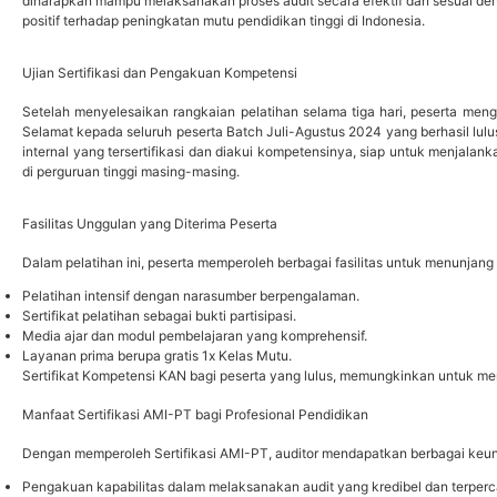
diharapkan mampu melaksanakan proses audit secara efektif dan sesuai den
positif terhadap peningkatan mutu pendidikan tinggi di Indonesia.
Ujian Sertifikasi dan Pengakuan Kompetensi
Setelah menyelesaikan rangkaian pelatihan selama tiga hari, peserta mengi
Selamat kepada seluruh peserta Batch Juli-Agustus 2024 yang berhasil lulus
internal yang tersertifikasi dan diakui kompetensinya, siap untuk menjala
di perguruan tinggi masing-masing.
Fasilitas Unggulan yang Diterima Peserta
Dalam pelatihan ini, peserta memperoleh berbagai fasilitas untuk menunjang p
Pelatihan intensif dengan narasumber berpengalaman.
Sertifikat pelatihan sebagai bukti partisipasi.
Media ajar dan modul pembelajaran yang komprehensif.
Layanan prima berupa gratis 1x Kelas Mutu.
Sertifikat Kompetensi KAN bagi peserta yang lulus, memungkinkan untuk m
Manfaat Sertifikasi AMI-PT bagi Profesional Pendidikan
Dengan memperoleh Sertifikasi AMI-PT, auditor mendapatkan berbagai keun
Pengakuan kapabilitas dalam melaksanakan audit yang kredibel dan terperc