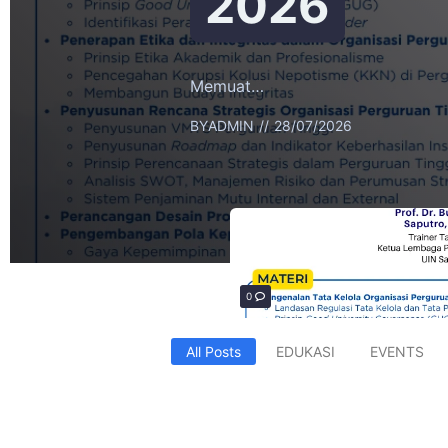
2026
Memuat…
BY
ADMIN
28/07/2026
0
All Posts
EDUKASI
EVENTS