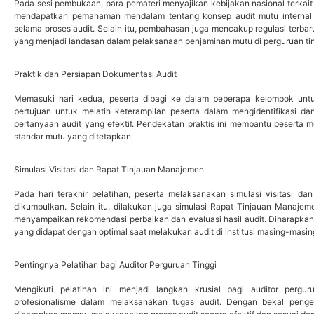
Pada sesi pembukaan, para pemateri menyajikan kebijakan nasional terkai
mendapatkan pemahaman mendalam tentang konsep audit mutu internal
selama proses audit. Selain itu, pembahasan juga mencakup regulasi terb
yang menjadi landasan dalam pelaksanaan penjaminan mutu di perguruan tin
Praktik dan Persiapan Dokumentasi Audit
Memasuki hari kedua, peserta dibagi ke dalam beberapa kelompok untuk
bertujuan untuk melatih keterampilan peserta dalam mengidentifikasi 
pertanyaan audit yang efektif. Pendekatan praktis ini membantu peserta 
standar mutu yang ditetapkan.
Simulasi Visitasi dan Rapat Tinjauan Manajemen
Pada hari terakhir pelatihan, peserta melaksanakan simulasi visitasi d
dikumpulkan. Selain itu, dilakukan juga simulasi Rapat Tinjauan Manaj
menyampaikan rekomendasi perbaikan dan evaluasi hasil audit. Diharapkan m
yang didapat dengan optimal saat melakukan audit di institusi masing-masin
Pentingnya Pelatihan bagi Auditor Perguruan Tinggi
Mengikuti pelatihan ini menjadi langkah krusial bagi auditor perg
profesionalisme dalam melaksanakan tugas audit. Dengan bekal penget