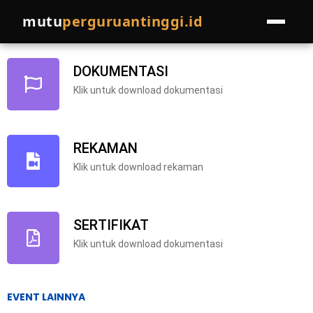
NGABUBURIT-2026
mutu
perguruantinggi.id
HOME
DOKUMENTASI
Klik untuk download dokumentasi
LAYANAN
Pelatihan
EVENTS
REKAMAN
Pendampingan
PROGRAM LAINNYA
Klik untuk download rekaman
Join Pakar
COMPRO
SERTIFIKAT
Referral Program
BLOG
Klik untuk download dokumentasi
Cek Kondisi Institusi
EVENT LAINNYA