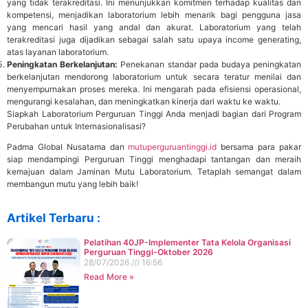
yang tidak terakreditasi. Ini menunjukkan komitmen terhadap kualitas dan
kompetensi, menjadikan laboratorium lebih menarik bagi pengguna jasa
yang mencari hasil yang andal dan akurat. Laboratorium yang telah
terakreditasi juga dijadikan sebagai salah satu upaya income generating,
atas layanan laboratorium.
Peningkatan Berkelanjutan:
Penekanan standar pada budaya peningkatan
berkelanjutan mendorong laboratorium untuk secara teratur menilai dan
menyempurnakan proses mereka. Ini mengarah pada efisiensi operasional,
mengurangi kesalahan, dan meningkatkan kinerja dari waktu ke waktu.
Siapkah Laboratorium Perguruan Tinggi Anda menjadi bagian dari Program
Perubahan untuk Internasionalisasi?
Padma Global Nusatama dan
mutuperguruantinggi.id
bersama para pakar
siap mendampingi Perguruan Tinggi menghadapi tantangan dan meraih
kemajuan dalam Jaminan Mutu Laboratorium. Tetaplah semangat dalam
membangun mutu yang lebih baik!
Artikel Terbaru :
Pelatihan 40JP-Implementer Tata Kelola Organisasi
Perguruan Tinggi-Oktober 2026
28/07/2026
16:56
Read More »