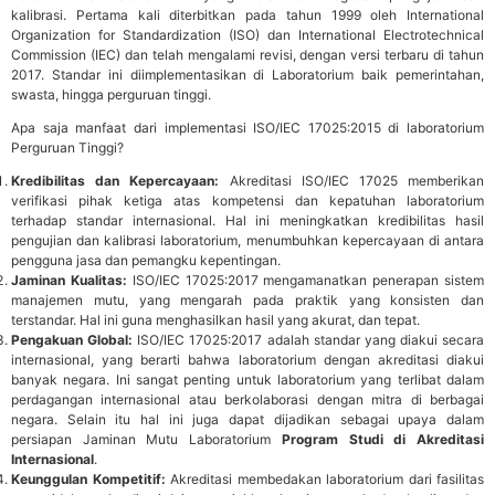
kalibrasi. Pertama kali diterbitkan pada tahun 1999 oleh International
Organization for Standardization (ISO) dan International Electrotechnical
Commission (IEC) dan telah mengalami revisi, dengan versi terbaru di tahun
2017. Standar ini diimplementasikan di Laboratorium baik pemerintahan,
swasta, hingga perguruan tinggi.
Apa saja manfaat dari implementasi ISO/IEC 17025:2015 di laboratorium
Perguruan Tinggi?
Kredibilitas dan Kepercayaan:
Akreditasi ISO/IEC 17025 memberikan
verifikasi pihak ketiga atas kompetensi dan kepatuhan laboratorium
terhadap standar internasional. Hal ini meningkatkan kredibilitas hasil
pengujian dan kalibrasi laboratorium, menumbuhkan kepercayaan di antara
pengguna jasa dan pemangku kepentingan.
Jaminan Kualitas:
ISO/IEC 17025:2017 mengamanatkan penerapan sistem
manajemen mutu, yang mengarah pada praktik yang konsisten dan
terstandar. Hal ini guna menghasilkan hasil yang akurat, dan tepat.
Pengakuan Global:
ISO/IEC 17025:2017 adalah standar yang diakui secara
internasional, yang berarti bahwa laboratorium dengan akreditasi diakui
banyak negara. Ini sangat penting untuk laboratorium yang terlibat dalam
perdagangan internasional atau berkolaborasi dengan mitra di berbagai
negara. Selain itu hal ini juga dapat dijadikan sebagai upaya dalam
persiapan Jaminan Mutu Laboratorium
Program Studi di Akreditasi
Internasional
.
Keunggulan Kompetitif:
Akreditasi membedakan laboratorium dari fasilitas