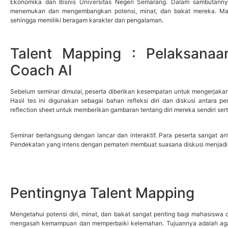
Ekonomika dan Bisnis Universitas Negeri Semarang. Dalam sambutann
menemukan dan mengembangkan potensi, minat, dan bakat mereka. Mahas
sehingga memiliki beragam karakter dan pengalaman.
Talent Mapping : Pelaksanaa
Coach AI
Sebelum seminar dimulai, peserta diberikan kesempatan untuk mengerjakan
Hasil tes ini digunakan sebagai bahan refleksi diri dan diskusi antara 
reflection sheet untuk memberikan gambaran tentang diri mereka sendiri sert
Seminar berlangsung dengan lancar dan interaktif. Para peserta sangat ant
Pendekatan yang intens dengan pemateri membuat suasana diskusi menjadi l
Pentingnya Talent Mapping
Mengetahui potensi diri, minat, dan bakat sangat penting bagi mahasiswa 
mengasah kemampuan dan memperbaiki kelemahan. Tujuannya adalah agar