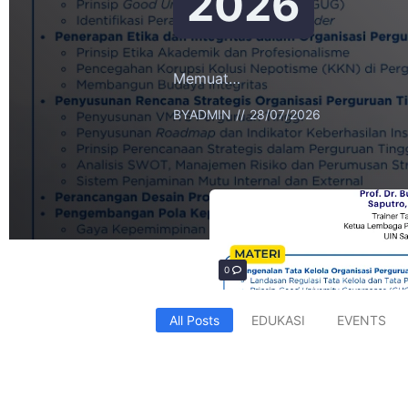
2026
Memuat…
BY
ADMIN
28/07/2026
0
All Posts
EDUKASI
EVENTS