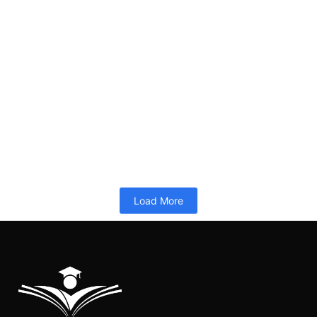
Pelatihan 40JP-Lead Implementer SPMI Terintegrasi ISO-Juli 2026
26/06/2026
10:34
PELATIHAN 40JP
Memuat…
Read More
Load More