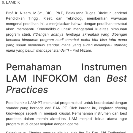
LAMDIK
Prof. Ir. Nizam, M.Sc., DIC., Ph.D, Pelaksana Tugas Direktur Jenderal
Pendidikan Tinggi, Riset, dan Teknologi, memberikan wawasan
mengenai peralihan ini. Ia menjelaskan bahwa dengan peralihan tersebut
akan membantu Kemendikbud untuk mengetahui kualitas himpunan
program studi.
(“
Dengan adanya lembaga akreditasi yang dibangun
bersama himpunan program studi tersebut maka kita bisa tahu mana
yang sudah memenuhi standar, mana yang sudah melampaui standar,
mana yang belum mencapai standar,”)
– Prof Nizam.
Pemahaman Instrumen
LAM INFOKOM dan
Best
Practices
Peralihan ke LAM-PT menuntut program studi untuk beradaptasi dengan
standar yang berbeda dari BAN-PT. Oleh karena itu, kegiatan
sharing
knowledge
seperti ini menjadi krusial. Pemahaman instrumen dan best
practices dalam meraih akreditasi LAM menjadi fokus utama agar
program studi dapat berjalan dengan optimal.
Selanjutnya,
Sharing session
dibuka oleh Ibu Dr. Dra. Siti Fadjarajani,