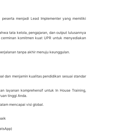
41 peserta menjadi Lead Implementer yang memiliki
wa tata kelola, pengajaran, dan output lulusannya
lah cerminan komitmen kuat UPR untuk menyediakan
perjalanan tanpa akhir menuju keunggulan.
bal dan menjamin kualitas pendidikan sesuai standar
kan layanan komprehensif untuk In House Training,
ruan tinggi Anda.
alam mencapai visi global.
baik
atsApp)