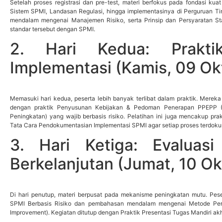
Setelah proses registrasi dan pre-test, materi berfokus pada fondasi k
Sistem SPMI, Landasan Regulasi, hingga implementasinya di Perguruan 
mendalam mengenai Manajemen Risiko, serta Prinsip dan Persyaratan S
standar tersebut dengan SPMI.
2. Hari Kedua: Prakt
Implementasi (Kamis, 09 Ok
Memasuki hari kedua, peserta lebih banyak terlibat dalam praktik. Merek
dengan praktik Penyusunan Kebijakan & Pedoman Penerapan PPEPP (Pe
Peningkatan) yang wajib berbasis risiko. Pelatihan ini juga mencakup pr
Tata Cara Pendokumentasian Implementasi SPMI agar setiap proses terdoku
3. Hari Ketiga: Evaluas
Berkelanjutan (Jumat, 10 Ok
Di hari penutup, materi berpusat pada mekanisme peningkatan mutu. Pese
SPMI Berbasis Risiko dan pembahasan mendalam mengenai Metode Perb
Improvement). Kegiatan ditutup dengan Praktik Presentasi Tugas Mandiri akh