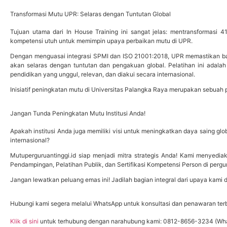
Transformasi Mutu UPR: Selaras dengan Tuntutan Global
Tujuan utama dari In House Training ini sangat jelas: mentransformasi 
kompetensi utuh untuk memimpin upaya perbaikan mutu di UPR.
Dengan menguasai integrasi SPMI dan ISO 21001:2018, UPR memastikan bah
akan selaras dengan tuntutan dan pengakuan global. Pelatihan ini ada
pendidikan yang unggul, relevan, dan diakui secara internasional.
Inisiatif peningkatan mutu di Universitas Palangka Raya merupakan sebuah 
Jangan Tunda Peningkatan Mutu Institusi Anda!
Apakah institusi Anda juga memiliki visi untuk meningkatkan daya saing glo
internasional?
Mutuperguruantinggi.id siap menjadi mitra strategis Anda! Kami menyedia
Pendampingan, Pelatihan Publik, dan Sertifikasi Kompetensi Person di pergu
Jangan lewatkan peluang emas ini! Jadilah bagian integral dari upaya kami d
Hubungi kami segera melalui WhatsApp untuk konsultasi dan penawaran ter
Klik di sini
untuk terhubung dengan narahubung kami: 0812-8656-3234 (Wh