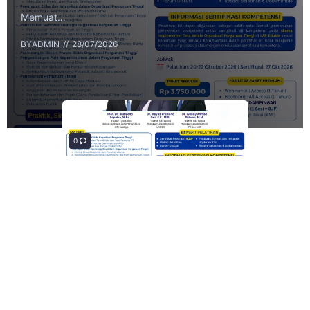
Memuat…
BY
ADMIN
28/07/2026
0
0