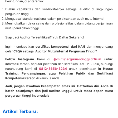
keuntungan, di antaranya:
Diakui kapabilitas dan kredibilitasnya sebagai auditor di lingkungan
perguruan tinggi
Menguasai standar nasional dalam pelaksanaan audit mutu internal
Meningkatkan daya saing dan profesionalitas dalam bidang penjaminan
mutu pendidikan tinggi
Siap Jadi Auditor Tersertifikasi? Yuk Daftar Sekarang!
Ingin mendapatkan
sertifikat kompetensi dari KAN
dan menyandang
gelar
CIIQA
sebagai
Auditor Mutu Internal Perguruan Tinggi
?
Follow Instagram kami di
@mutuperguruantinggi.official
untuk
informasi terbaru seputar pelatihan dan sertifikasi AMI-PT. Lalu, hubungi
narahubung kami di
0812-8656-3234
untuk permintaan
In House
Training, Pendampingan, atau Pelatihan Publik dan Sertifikasi
Kompetensi Person
di kampus Anda.
Jadi, j
angan lewatkan kesempatan emas ini. Daftarkan diri Anda di
batch selanjutnya dan jadi auditor unggul untuk masa depan mutu
perguruan tinggi Indonesia!\
Artikel Terbaru :