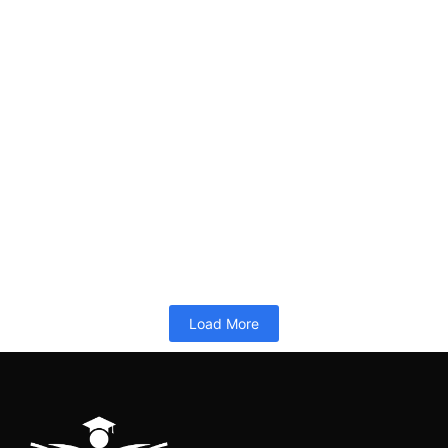
Pelatihan 40JP-Lead Implementer SPMI Terintegrasi ISO-
Juli 2026
26/06/2026
10:34
PELATIHAN 40JP
Memuat…
Read More
Load More