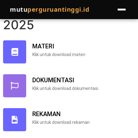
TKO-NOVEMBER
mutu
perguruantinggi.id
2025
HOME
LAYANAN
MATERI
Klik untuk download materi
Pelatihan
EVENTS
Pendampingan
PROGRAM LAINNYA
DOKUMENTASI
Join Pakar
Klik untuk download dokumentasi
COMPRO
Referral Program
BLOG
REKAMAN
Cek Kondisi Institusi
Klik untuk download rekaman