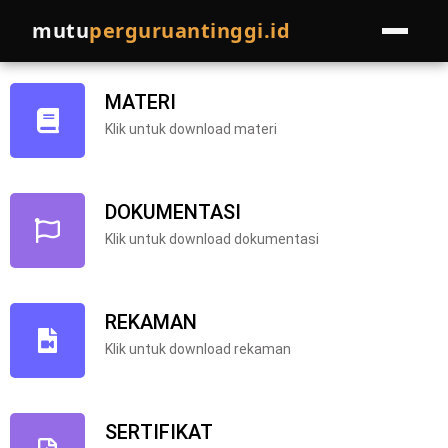
TOT-JUNI 2026
mutu
perguruantinggi.id
HOME
MATERI
Klik untuk download materi
LAYANAN
Pelatihan
EVENTS
DOKUMENTASI
Pendampingan
PROGRAM LAINNYA
Klik untuk download dokumentasi
Join Pakar
COMPRO
REKAMAN
Referral Program
BLOG
Klik untuk download rekaman
Cek Kondisi Institusi
SERTIFIKAT